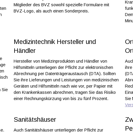
Kra
Mitglieder des BVZ sowohl spezielle Formulare mit
lten
funk
BVZ-Logo, als auch einen Sonderpreis.
h
Dem
Minu
Medizintechnik Hersteller und
Or
Händler
Or
se
Hersteller von Medizinprodukten und Händler von
Auc
age
Hilfsmitteln unterliegen der Pflicht zur elektronischen
ihre
den
Abrechnung per Datenträgeraustausch (DTA). Sollten
(DTA
tisch
Sie ihre Lieferungen und Leistungen von medizinischen
Abre
Geräten und Hilfsmitteln nach wie vor, per Papier mit
Rec
n Sie
den Krankenkassen abrechnen, tragen Sie das Risiko
Eina
einer Rechnungskürzung von bis zu fünf Prozent.
Sie 
Ver
Sanitätshäuser
Zw
Pe
se.
Auch Sanitätshäuser unterliegen der Pflicht zur