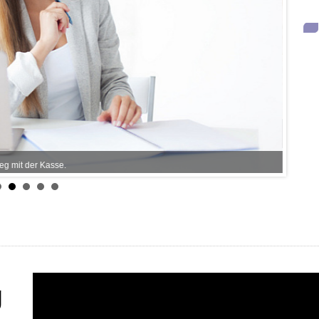
MINI302
ieg mit der Kasse.
g