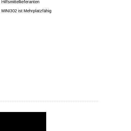
Hilfsmittellieferanten
MINI302 ist Mehrplatzfähig
 mehr Zeit für Freizeit.