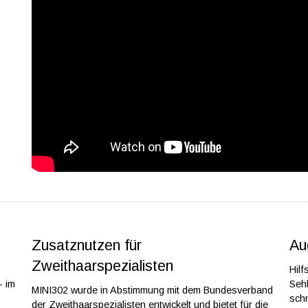
Zusatznutzen für
Au
Zweithaarspezialisten
Hilf
- im
Sehh
MINI302 wurde in Abstimmung mit dem Bundesverband
schn
der Zweithaarspezialisten entwickelt und bietet für die