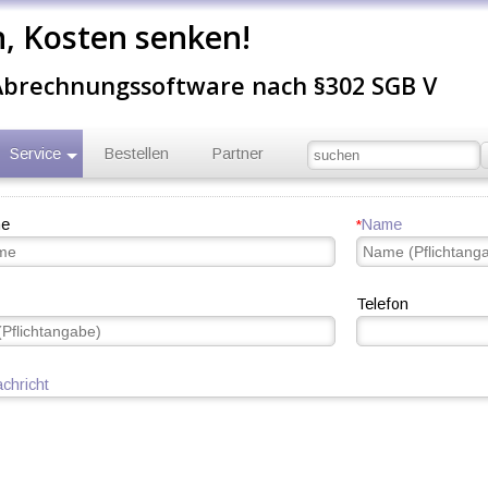
n, Kosten senken!
 Abrechnungssoftware nach §302 SGB V
Service
Bestellen
Partner
me
Name
*
Telefon
achricht